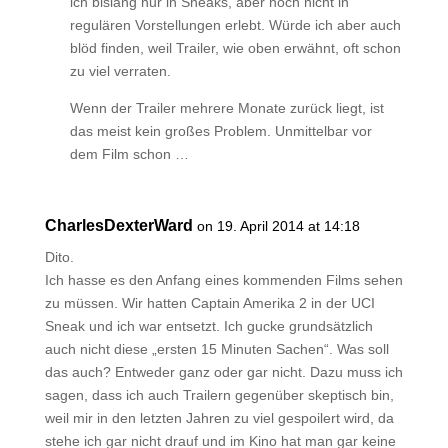
ich bislang nur in Sneaks, aber noch nicht in
regulären Vorstellungen erlebt. Würde ich aber auch
blöd finden, weil Trailer, wie oben erwähnt, oft schon
zu viel verraten.
Wenn der Trailer mehrere Monate zurück liegt, ist
das meist kein großes Problem. Unmittelbar vor
dem Film schon …
CharlesDexterWard
on 19. April 2014 at 14:18
Dito.
Ich hasse es den Anfang eines kommenden Films sehen
zu müssen. Wir hatten Captain Amerika 2 in der UCI
Sneak und ich war entsetzt. Ich gucke grundsätzlich
auch nicht diese „ersten 15 Minuten Sachen“. Was soll
das auch? Entweder ganz oder gar nicht. Dazu muss ich
sagen, dass ich auch Trailern gegenüber skeptisch bin,
weil mir in den letzten Jahren zu viel gespoilert wird, da
stehe ich gar nicht drauf und im Kino hat man gar keine