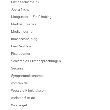
Filmgeschichte(n)
Joerg Nicht
Kinogucker – Ein Filmblog
Markus Kniebes
Medienjournal
moviescape blog
PewPewPew
Pixelboomer
Schlombies Filmbesprechungen
Secunis
Symparanekronemoi
vomran.de
Wessels-Filmkritik.com
wieistderfilm.de
Wortvogel