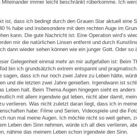
n Miteinander immer leicht beschränkt rüberkomme. Ich wer
kt ist, dass ich bedingt durch den Grauen Star aktuell eine 
 40 % habe und insbesondere mit dem rechten Auge im Grund
hen kann. Die gute Nachricht ist: Eine Operation wird’s wied
rden mir die natürlichen Linsen entfernt und durch Kunstlins
ich dann wieder sehen können wie ein junger Gott. Oder so ä
eser Gelegenheit einmal mehr an mir aufgefallen ist: Beim 
Tod bin ich grundsätzlich extrem entspannt und pragmatisc
e sagen, dass ich nur noch zwei Jahre zu Leben hätte, würde
n und die letzten zwei Jahre genießen. Irgendwann ist schli
das Leben halt. Beim Thema Augen hingegen sieht es anders 
mutlich mit allem irgendwie gut leben, nicht aber damit, mein
 verlieren. Was nicht zuletzt daran liegt, dass ich in mei
denschaften habe: Filme und Serien, Videospiele und die Fot
ich nun mal meine Augen. Ich möchte nicht so weit gehen, z
m Leben den Sinn nehmen, würde ich all dies verlieren, ab
eren, nähme das meinem Leben schon irgendwie den Sinn.