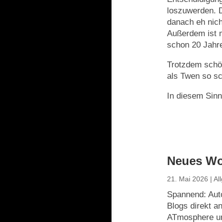
loszuwerden. D
danach eh nich
Außerdem ist m
schon 20 Jahre.
Trotzdem schö
als Twen so sc
In diesem Sinn
Neues Wo
21. Mai 2026
|
Al
Spannend: Aut
Blogs direkt a
ATmosphere un