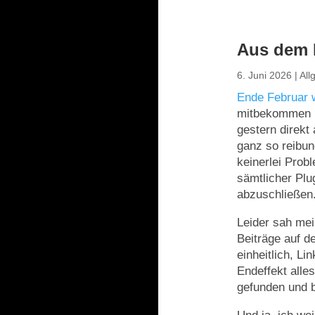
Aus dem 
6. Juni 2026
|
All
Ende Februar w
mitbekommen ha
gestern direkt 
ganz so reibun
keinerlei Prob
sämtlicher Plu
abzuschließen
Leider sah mei
Beiträge auf de
einheitlich, Li
Endeffekt alles
gefunden und b