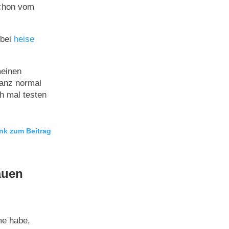
schon vom
 bei
heise
meinen
anz normal
h mal testen
nk zum Beitrag
auen
me habe,