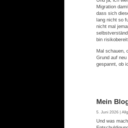
Und ja, ich we
Migration dami
dass sich dies
lang nicht so f
nicht mal jema
selbstverständ
bin risikoberei
Mal schauen, o
Grund auf neu e
gespannt, ob i
Mein Blog
5. Juni 2026
|
All
Und was mache 
Entschuldigun