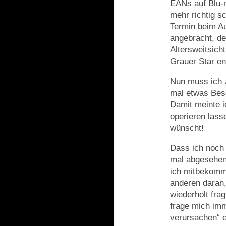
EANs auf Blu-ra
mehr richtig s
Termin beim Au
angebracht, de
Altersweitsicht
Grauer Star en
Nun muss ich 
mal etwas Beso
Damit meinte i
operieren lass
wünscht!
Dass ich noch 
mal abgesehen)
ich mitbekomm
anderen daran
wiederholt fra
frage mich im
verursachen“ e