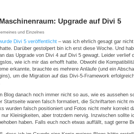
Maschinenraum: Upgrade auf Divi 5
gemeines und Einzelnes
urde Divi 5 veröffentlicht
– was ich ehrlich gesagt gar nicht
tte. Darüber gestolpert bin ich erst diese Woche. Und ha
an das Upgrade von Divi 4 auf Divi 5 gewagt. Leider verlief 
gslos, wie ich mir das erhofft hatte. Obwohl die Kompatibilit
leme erkannte, brauchte es mehrere Anläufe (und ein Abscha
gins), um die Migration auf das Divi-5-Framework erfolgreic
.
n Blog danach noch immer nicht so aus, wie es aussehen sol
r Startseite waren falsch formatiert, die Schriftarten nicht 
nks wurden falsch positioniert und Fotos nicht mehr korrekt d
 nur Kleinigkeiten, aber trotzdem nervig. Inzwischen sollte i
ehoben haben. Falls euch noch etwas auffällt, sagt gerne B