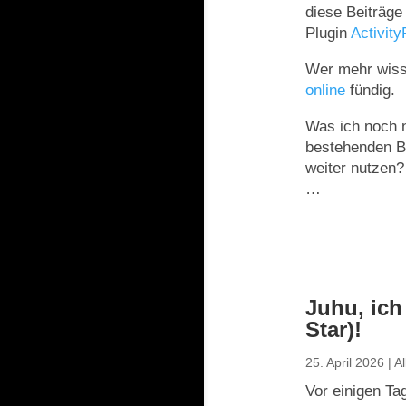
diese Beiträge
Plugin
Activit
Wer mehr wiss
online
fündig.
Was ich noch n
bestehenden B
weiter nutzen?
…
Juhu, ich
Star)!
25. April 2026
|
A
Vor einigen Ta