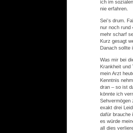
ich im soziale
nie erfahren.
Sei’s drum. Fa
nur noch rund
mehr scharf se
Kurz gesagt we
Danach sollte 
Was mir bei di
Krankheit und 
mein Arzt heut
Kenntnis nehme
dran – so ist 
könnte ich ver
Sehvermögen zu
exakt drei Lei
dafür brauche 
es würde meine
all dies verli