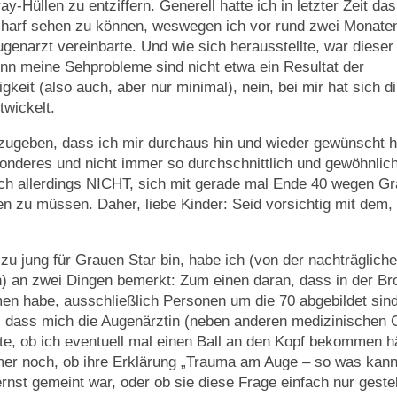
y-Hüllen zu entziffern. Generell hatte ich in letzter Zeit das
charf sehen zu können, weswegen ich vor rund zwei Monate
genarzt vereinbarte. Und wie sich herausstellte, war dieser
nn meine Sehprobleme sind nicht etwa ein Resultat der
igkeit (also auch, aber nur minimal), nein, bei mir hat sich di
twickelt.
zugeben, dass ich mir durchaus hin und wieder gewünscht 
nderes und nicht immer so durchschnittlich und gewöhnlich
ch allerdings NICHT, sich mit gerade mal Ende 40 wegen G
en zu müssen. Daher, liebe Kinder: Seid vorsichtig mit dem,
zu jung für Grauen Star bin, habe ich (von der nachträglic
 an zwei Dingen bemerkt: Zum einen daran, dass in der Br
en habe, ausschließlich Personen um die 70 abgebildet sin
, dass mich die Augenärztin (neben anderen medizinischen 
gte, ob ich eventuell mal einen Ball an den Kopf bekommen hä
mer noch, ob ihre Erklärung „Trauma am Auge – so was kan
rnst gemeint war, oder ob sie diese Frage einfach nur gestell