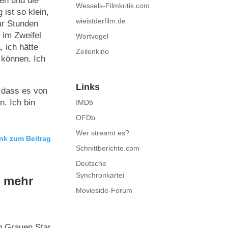
len und die
Wessels-Filmkritik.com
ist so klein,
wieistderfilm.de
ar Stunden
s im Zweifel
Wortvogel
, ich hätte
Zeilenkino
 können. Ich
Links
 dass es von
n. Ich bin
IMDb
OFDb
Wer streamt es?
nk zum Beitrag
Schnittberichte.com
Deutsche
Synchronkartei
r mehr
Movieside-Forum
n Grauen Star