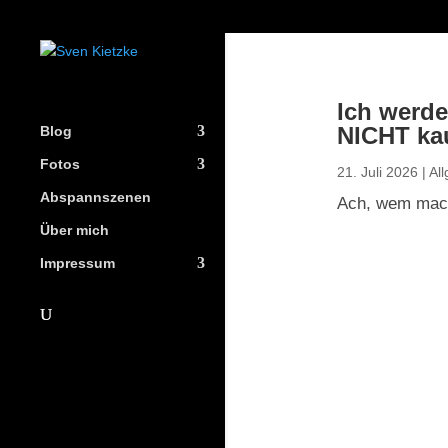
Ich werde
NICHT ka
Blog
Fotos
21. Juli 2026
|
Al
Abspannszenen
Ach, wem mache
Über mich
Impressum