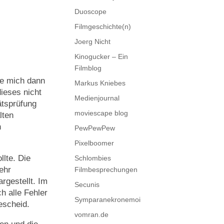
Duoscope
Filmgeschichte(n)
Joerg Nicht
Kinogucker – Ein
Filmblog
be mich dann
Markus Kniebes
dieses nicht
Medienjournal
ätsprüfung
moviescape blog
lten
h
PewPewPew
Pixelboomer
lte. Die
Schlombies
mehr
Filmbesprechungen
argestellt. Im
Secunis
ch alle Fehler
Symparanekronemoi
escheid.
vomran.de