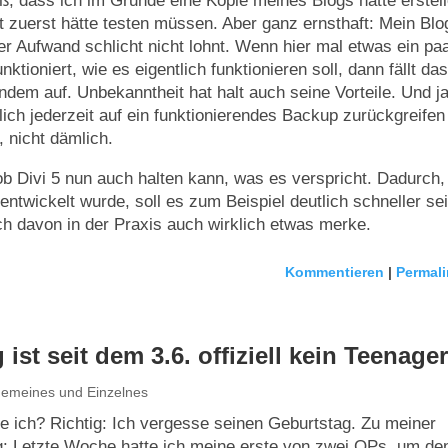
iß, dass ich im Grunde eine Kopie meines Blogs hätte erstel
t zuerst hätte testen müssen. Aber ganz ernsthaft: Mein Blog 
er Aufwand schlicht nicht lohnt. Wenn hier mal etwas ein pa
unktioniert, wie es eigentlich funktionieren soll, dann fällt da
ndem auf. Unbekanntheit hat halt auch seine Vorteile. Und ja
lich jederzeit auf ein funktionierendes Backup zurückgreifen
t, nicht dämlich.
b Divi 5 nun auch halten kann, was es verspricht. Dadurch,
ntwickelt wurde, soll es zum Beispiel deutlich schneller sei
ch davon in der Praxis auch wirklich etwas merke.
Kommentieren
|
Permali
 ist seit dem 3.6. offiziell kein Teenage
gemeines und Einzelnes
ich? Richtig: Ich vergesse seinen Geburtstag. Zu meiner
g: Letzte Woche hatte ich meine erste von zwei OPs, um de