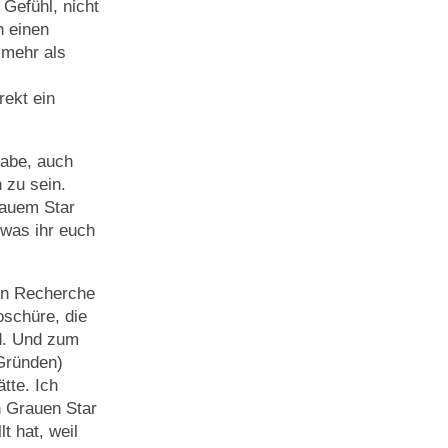
 Gefühl, nicht
n einen
 mehr als
rekt ein
habe, auch
 zu sein.
rauem Star
 was ihr euch
hen Recherche
oschüre, die
d. Und zum
Gründen)
tte. Ich
n Grauen Star
t hat, weil