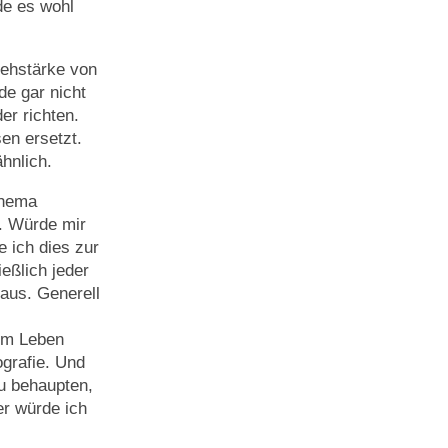
de es wohl
Sehstärke von
e gar nicht
er richten.
en ersetzt.
hnlich.
Thema
h. Würde mir
 ich dies zur
eßlich jeder
aus. Generell
nem Leben
ografie. Und
u behaupten,
er würde ich