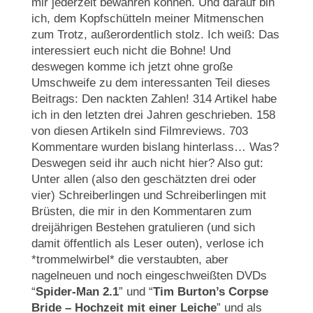
mir jederzeit bewahren können. Und darauf bin
ich, dem Kopfschütteln meiner Mitmenschen
zum Trotz, außerordentlich stolz. Ich weiß: Das
interessiert euch nicht die Bohne! Und
deswegen komme ich jetzt ohne große
Umschweife zu dem interessanten Teil dieses
Beitrags: Den nackten Zahlen! 314 Artikel habe
ich in den letzten drei Jahren geschrieben. 158
von diesen Artikeln sind Filmreviews. 703
Kommentare wurden bislang hinterlass… Was?
Deswegen seid ihr auch nicht hier? Also gut:
Unter allen (also den geschätzten drei oder
vier) Schreiberlingen und Schreiberlingen mit
Brüsten, die mir in den Kommentaren zum
dreijährigen Bestehen gratulieren (und sich
damit öffentlich als Leser outen), verlose ich
*trommelwirbel* die verstaubten, aber
nagelneuen und noch eingeschweißten DVDs
“
Spider-Man 2.1
” und “
Tim Burton’s Corpse
Bride – Hochzeit mit einer Leiche
” und als