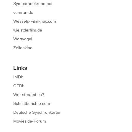
Symparanekronemoi
vomran.de
Wessels-Filmkritik.com
wieistderfilm.de
Wortvogel
Zeilenkino
Links
IMDb
OFDb
Wer streamt es?
Schnittberichte.com
Deutsche Synchronkartei
Movieside-Forum