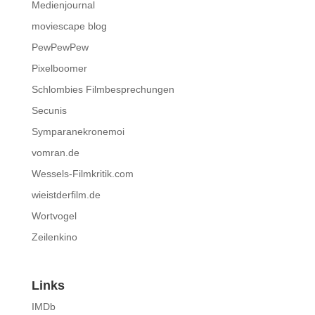
Medienjournal
moviescape blog
PewPewPew
Pixelboomer
Schlombies Filmbesprechungen
Secunis
Symparanekronemoi
vomran.de
Wessels-Filmkritik.com
wieistderfilm.de
Wortvogel
Zeilenkino
Links
IMDb