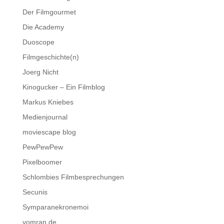
Der Filmgourmet
Die Academy
Duoscope
Filmgeschichte(n)
Joerg Nicht
Kinogucker – Ein Filmblog
Markus Kniebes
Medienjournal
moviescape blog
PewPewPew
Pixelboomer
Schlombies Filmbesprechungen
Secunis
Symparanekronemoi
vomran.de