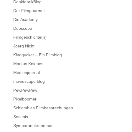
DenkfabrikBlog
Der Filmgourmet
Die Academy
Duoscope
Filmgeschichte(n)
Joerg Nicht
Kinogucker – Ein Filmblog
Markus Kniebes
Medienjournal
moviescape blog
PewPewPew
Pixelboomer
Schlombies Filmbesprechungen
Secunis
Symparanekronemoi