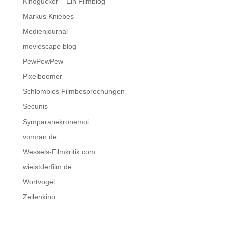
Kinogucker – Ein Filmblog
Markus Kniebes
Medienjournal
moviescape blog
PewPewPew
Pixelboomer
Schlombies Filmbesprechungen
Secunis
Symparanekronemoi
vomran.de
Wessels-Filmkritik.com
wieistderfilm.de
Wortvogel
Zeilenkino