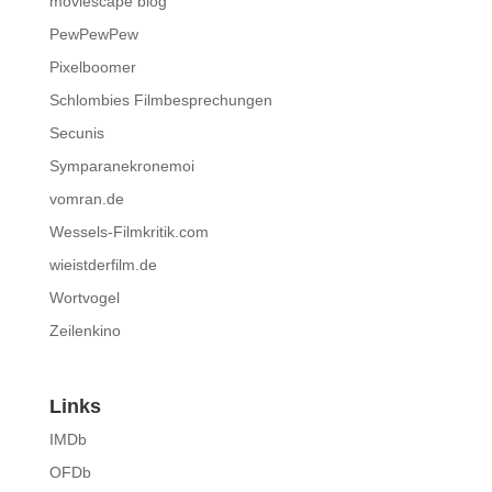
moviescape blog
PewPewPew
Pixelboomer
Schlombies Filmbesprechungen
Secunis
Symparanekronemoi
vomran.de
Wessels-Filmkritik.com
wieistderfilm.de
Wortvogel
Zeilenkino
Links
IMDb
OFDb