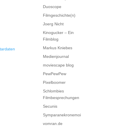
Duoscope
Filmgeschichte(n)
Joerg Nicht
Kinogucker – Ein
Filmblog
Markus Kniebes
tardaten
Medienjournal
moviescape blog
PewPewPew
Pixelboomer
Schlombies
Filmbesprechungen
Secunis
Symparanekronemoi
vomran.de