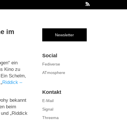
me im
Newsletter
Social
ögen“ ein
Fediverse
ns Kino zu
ATmosphere
. Ein Schelm,
„
Riddick –
Kontakt
wohy bekannt
E-Mail
ben beim
Signal
 und „Riddick
Threema