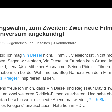
ungswahn, zum Zweiten: Zwei neue Fil
Universum angekündigt
008
|
Allgemeines und Einzelnes
|
0 Kommentare
 zu: Ich mag
Vin Diesel
nicht. Hmm … vielleicht ist „nicht m
ben. Sagen wir einfach, Vin Diesel ist für mich kein Grund, i
 leid, Lena 😉 ). Mit einer Ausnahme: Seinen Riddick-Filmen
h habe mich bei der Wahl meines Blog-Namens von dem Film 
es Krieges
“ inspirieren lassen.
nd freue ich mich, dass Vin Diesel und Regisseur David T
 an zwei weiteren Riddick-Filmen zu arbeiten. Und habe e
tan beschlossen, mir heute Abend mal wieder „
Pitch Black
“
nes Kriegers“ anzuschauen. Natürlich in HD …