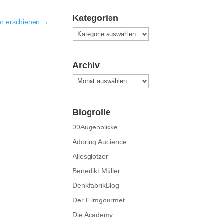
Kategorien
er erschienen
→
Kategorien
Archiv
Archiv
Blogrolle
99Augenblicke
Adoring Audience
Allesglotzer
Benedikt Müller
DenkfabrikBlog
Der Filmgourmet
Die Academy