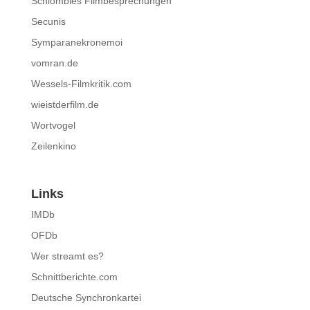
Schlombies Filmbesprechungen
Secunis
Symparanekronemoi
vomran.de
Wessels-Filmkritik.com
wieistderfilm.de
Wortvogel
Zeilenkino
Links
IMDb
OFDb
Wer streamt es?
Schnittberichte.com
Deutsche Synchronkartei