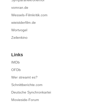
Symparanekronemoi
vomran.de
Wessels-Filmkritik.com
wieistderfilm.de
Wortvogel
Zeilenkino
Links
IMDb
OFDb
Wer streamt es?
Schnittberichte.com
Deutsche Synchronkartei
Movieside-Forum