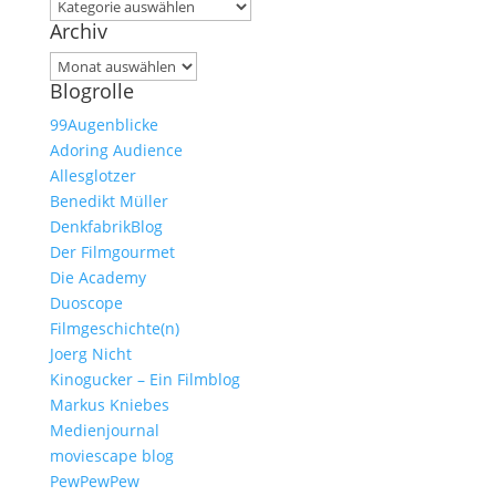
Kategorien
Archiv
Archiv
Blogrolle
99Augenblicke
Adoring Audience
Allesglotzer
Benedikt Müller
DenkfabrikBlog
Der Filmgourmet
Die Academy
Duoscope
Filmgeschichte(n)
Joerg Nicht
Kinogucker – Ein Filmblog
Markus Kniebes
Medienjournal
moviescape blog
PewPewPew