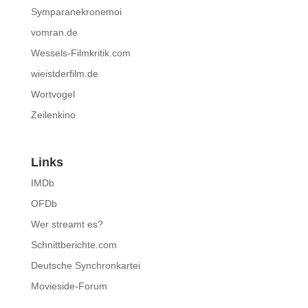
Symparanekronemoi
vomran.de
Wessels-Filmkritik.com
wieistderfilm.de
Wortvogel
Zeilenkino
Links
IMDb
OFDb
Wer streamt es?
Schnittberichte.com
Deutsche Synchronkartei
Movieside-Forum