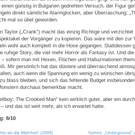
einen günstig in Bulgarien gedrehten Versuch, der Figur ge
ngeln direkt sämtliche Alarmglocken, aber Überraschung: „
icht mal so übel geworden.
n Taylor („Crank“) macht das einzig Richtige und verzichtet
pektakel der Vorgänger zu kopieren. Das wäre mit den zur 
eln wohl auch komplett in die Hose gegangen. Stattdessen gi
 ruhige Story, die viel mehr Horror als Fantasy ist. Und die
rt – sofern man mit Hexen, Flüchen und Halluzinationen the
ß. Mir persönlich hat das düstere und überraschend atmos
fallen, auch wenn die Spannung ein wenig zu wünschen übrig 
zu blass bleiben, und sich das fehlende Budget insbesonder
onstern durchaus bemerkbar macht.
Hellboy: The Crooked Man“ kein wirklich guter, aber ein durc
 und das ist weit mehr, als ich erwartet hatte.
g: 6/10
hts als die Wahrheit“ (2008)
Gehört: „Underground“ 