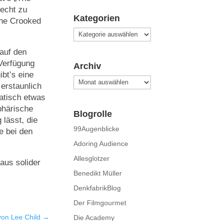
recht zu
Kategorien
The Crooked
Kategorien
 auf den
Verfügung
Archiv
bt’s eine
Archiv
 erstaunlich
matisch etwas
phärische
Blogrolle
lässt, die
99Augenblicke
e bei den
Adoring Audience
Allesglotzer
haus solider
Benedikt Müller
DenkfabrikBlog
Der Filmgourmet
von Lee Child
→
Die Academy