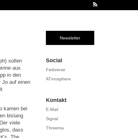
Newsletter
Social
ph) sollen
pinne aus
Fediverse
pp in den
ATmosphere
 Jo auf einen
t
Kontakt
ro kamen bei
E-Mail
en bislang
Signal
Der viele
Threema
nglos, dass
bt’s „The