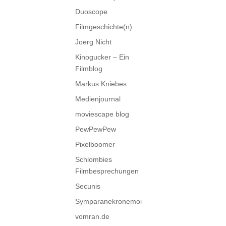
Duoscope
Filmgeschichte(n)
Joerg Nicht
Kinogucker – Ein
Filmblog
Markus Kniebes
Medienjournal
moviescape blog
PewPewPew
Pixelboomer
Schlombies
Filmbesprechungen
Secunis
Symparanekronemoi
vomran.de