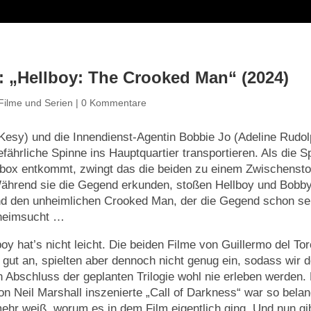
 „Hellboy: The Crooked Man“ (2024)
Filme und Serien
|
0 Kommentare
Kesy) und die Innendienst-Agentin Bobbie Jo (Adeline Rudol
efährliche Spinne ins Hauptquartier transportieren. Als die S
tbox entkommt, zwingt das die beiden zu einem Zwischensto
ährend sie die Gegend erkunden, stoßen Hellboy und Bobby
nd den unheimlichen Crooked Man, der die Gegend schon sei
heimsucht …
oy hat’s nicht leicht. Die beiden Filme von Guillermo del To
gut an, spielten aber dennoch nicht genug ein, sodass wir d
n Abschluss der geplanten Trilogie wohl nie erleben werden. 
on Neil Marshall inszenierte „Call of Darkness“ war so bela
mehr weiß, worum es in dem Film eigentlich ging. Und nun gi