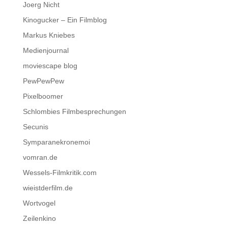
Joerg Nicht
Kinogucker – Ein Filmblog
Markus Kniebes
Medienjournal
moviescape blog
PewPewPew
Pixelboomer
Schlombies Filmbesprechungen
Secunis
Symparanekronemoi
vomran.de
Wessels-Filmkritik.com
wieistderfilm.de
Wortvogel
Zeilenkino