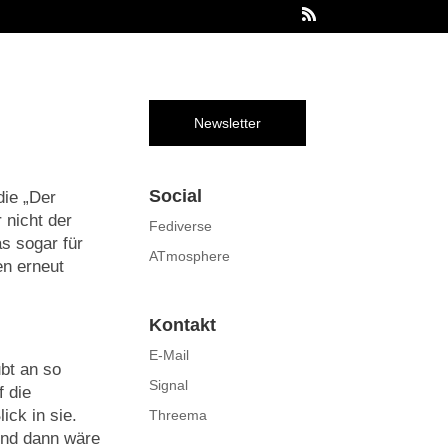
Newsletter
Social
ie „Der
 nicht der
Fediverse
as sogar für
ATmosphere
en erneut
Kontakt
E-Mail
bt an so
Signal
f die
ick in sie.
Threema
Und dann wäre