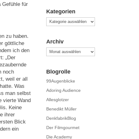
 Gefühle für
Kategorien
Kategorien
en zu haben.
Archiv
r göttliche
hdem ich den
Archiv
t: „Der
 bezaubernde
Blogrolle
h noch
, weil er all
99Augenblicke
 hatte. Was
Adoring Audience
uss man selbst
Allesglotzer
e vierte Wand
lis. Keine
Benedikt Müller
e ihrer
DenkfabrikBlog
rsten Blick
Der Filmgourmet
ndern ein
Die Academy