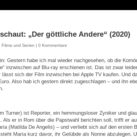
schaut: „Der göttliche Andere“ (2020)
|
Filme und Serien
|
0 Kommentare
ön: Gestern habe ich mal wieder nachgesehen, ob die Komöd
e“ inzwischen auf Blu-ray erschienen ist. Das ist zwar leider
ür lässt sich der Film inzwischen bei Apple TV kaufen. Und d
uro. Also hab ich gestern direkt zugeschlagen – und ihn eb
h.
m Turner) ist Reporter, ein hemmungsloser Zyniker und glau
. Als er in Rom über die Papstwahl berichten soll, trifft er au
ia (Matilda De Angelis) – und verliebt sich auf den ersten Bl
teht Maria kurz davor, ihr Gelübde als Nonne abzulegen. 