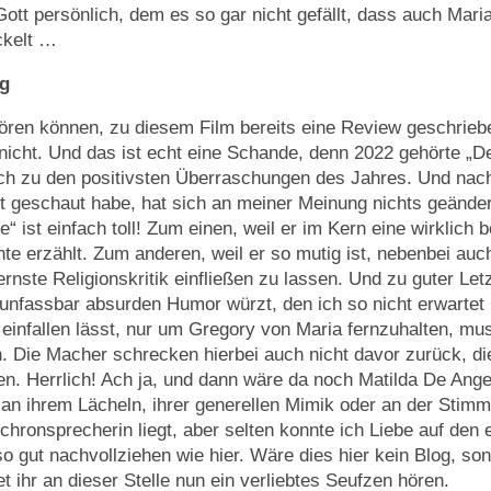
ott persönlich, dem es so gar nicht gefällt, dass auch Maria
ckelt …
g
ören können, zu diesem Film bereits eine Review geschrieb
nicht. Und das ist echt eine Schande, denn 2022 gehörte „De
ich zu den positivsten Überraschungen des Jahres. Und nac
t geschaut habe, hat sich an meiner Meinung nichts geänder
e“ ist einfach toll! Zum einen, weil er im Kern eine wirklich
te erzählt. Zum anderen, weil er so mutig ist, nebenbei auc
nste Religionskritik einfließen zu lassen. Und zu guter Letzt
unfassbar absurden Humor würzt, den ich so nicht erwartet
s einfallen lässt, nur um Gregory von Maria fernzuhalten, m
 Die Macher schrecken hierbei auch nicht davor zurück, di
n. Herrlich! Ach ja, und dann wäre da noch Matilda De Ange
an ihrem Lächeln, ihrer generellen Mimik oder an der Stimm
hronsprecherin liegt, aber selten konnte ich Liebe auf den e
so gut nachvollziehen wie hier. Wäre dies hier kein Blog, so
t ihr an dieser Stelle nun ein verliebtes Seufzen hören.