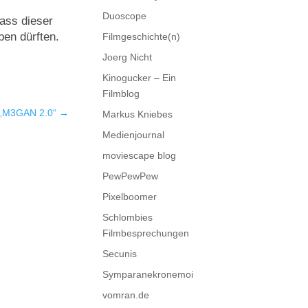
Duoscope
dass dieser
ben dürften.
Filmgeschichte(n)
Joerg Nicht
Kinogucker – Ein
Filmblog
u „M3GAN 2.0“
→
Markus Kniebes
Medienjournal
moviescape blog
PewPewPew
Pixelboomer
Schlombies
Filmbesprechungen
Secunis
Symparanekronemoi
vomran.de