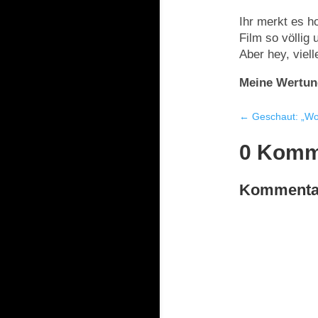
Ihr merkt es ho
Film so völlig
Aber hey, viel
Meine Wertun
←
Geschaut: „Wol
0 Komm
Kommentar