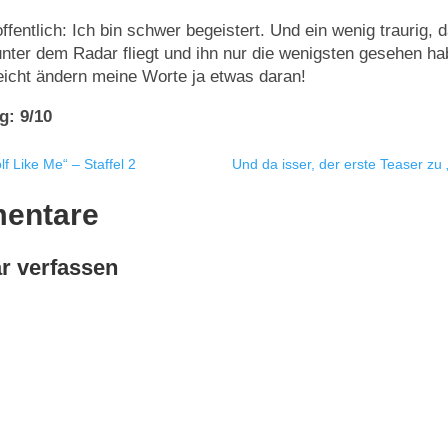
ffentlich: Ich bin schwer begeistert. Und ein wenig traurig, 
 unter dem Radar fliegt und ihn nur die wenigsten gesehen ha
leicht ändern meine Worte ja etwas daran!
g: 9/10
f Like Me“ – Staffel 2
Und da isser, der erste Teaser z
entare
 verfassen