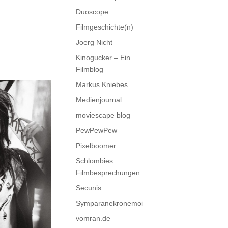
Duoscope
Filmgeschichte(n)
Joerg Nicht
Kinogucker – Ein
Filmblog
Markus Kniebes
Medienjournal
moviescape blog
PewPewPew
Pixelboomer
Schlombies
Filmbesprechungen
Secunis
Symparanekronemoi
vomran.de