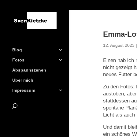
Emma-Lot
12. August 2023
Blog
Fotos
Einen hab ich 
nicht gezeigt 
Abspannszenen
neues Futter be
Über mich
Zu den Fotos: 
Impressum
austoben, aber
stattdessen au
spontane Plan
Licht als auch
Und damit ble
ein schönes 