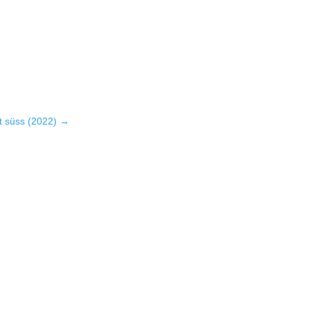
t süss (2022)
→