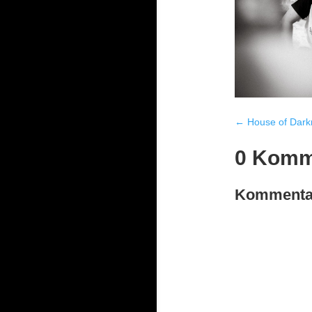
←
House of Dark
0 Komm
Kommentar