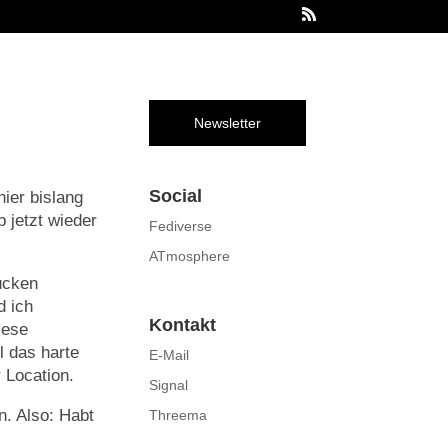
Newsletter
Social
hier bislang
 jetzt wieder
Fediverse
ATmosphere
ücken
 ich
Kontakt
iese
 das harte
E-Mail
 Location.
Signal
. Also: Habt
Threema