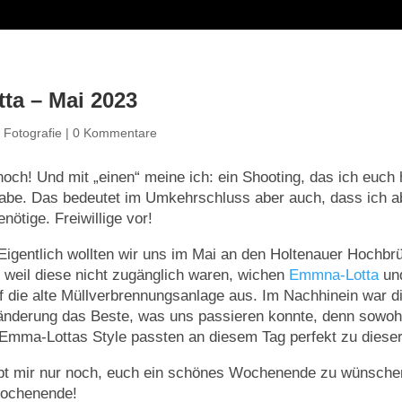
ta – Mai 2023
|
Fotografie
|
0 Kommentare
noch! Und mit „einen“ meine ich: ein Shooting, das ich euch 
habe. Das bedeutet im Umkehrschluss aber auch, dass ich ab
nötige. Freiwillige vor!
Eigentlich wollten wir uns im Mai an den Holtenauer Hochbr
 weil diese nicht zugänglich waren, wichen
Emmna-Lotta
und
f die alte Müllverbrennungsanlage aus. Im Nachhinein war d
änderung das Beste, was uns passieren konnte, denn sowohl
 Emma-Lottas Style passten an diesem Tag perfekt zu dieser
ibt mir nur noch, euch ein schönes Wochenende zu wünschen
Wochenende!