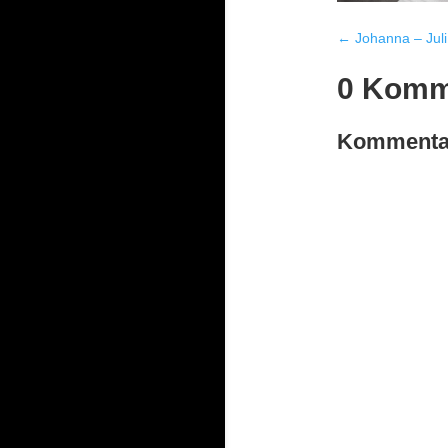
←
Johanna – Jul
0 Komm
Kommentar