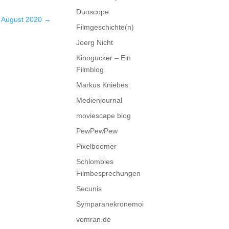
Duoscope
– August 2020
→
Filmgeschichte(n)
Joerg Nicht
Kinogucker – Ein
Filmblog
Markus Kniebes
Medienjournal
moviescape blog
PewPewPew
Pixelboomer
Schlombies
Filmbesprechungen
Secunis
Symparanekronemoi
vomran.de