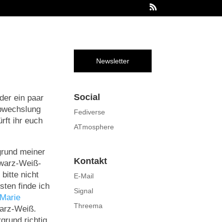
Newsletter
Social
der ein paar
Abwechslung
Fediverse
rft ihr euch
ATmosphere
grund meiner
Kontakt
hwarz-Weiß-
bitte nicht
E-Mail
sten finde ich
Signal
Marie
Threema
warz-Weiß.
grund richtig