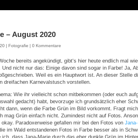
e – August 2020
020
|
Fotografie
|
0 Kommentare
 Woche bereits angekündigt, gibt’s hier heute endlich mal wie
 Und nicht nur das: Einige davon sind sogar in Farbe! Ja, 
oßgeschrieben. Weil es ein Hauptwort ist. An dieser Stelle dü
n dreifachen Karnevalstusch vorstellen.
ema: Wie ihr vielleicht schon mitbekommen (oder euch auf
uswahl gedacht) habt, bevorzuge ich grundsätzlich eher Sc
cht dann, wenn die Farbe Grün im Bild vorkommt. Fragt mich 
h mag Grün einfach nicht. Zumindest nicht auf Fotos. Anson
 okay. Paradoxerweise gefallen mir bei den Fotos von
Jana-
ie im Wald entstandenen Fotos in Farbe besser als in Sch
e ich, dass Jana-Marie durch das eher dunkle Grün im Hinter