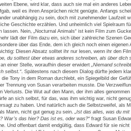
eiten Ebene, wird klar, dass auch sie mal ein anderes Lebe
fgab, weil es ihren Ansprüchen nicht genügte. Anfangs sche
nder unabhängig zu sein, doch mit zunehmender Laufzeit wi
liche Geschichte erzählen. Und unheimlich viel Spielraum fü
en lassen. Nein, „Nocturnal Animals“ ist kein Film zum Guck
ehr lädt der Film dazu ein, sich über zahlreiche Szenen G
sondere über das Ende, dem ich gleich noch einen eigenen 
chtig: Diesen Absatz solltet ihr nur lesen, wenn ihr den Fi
be, du solltest über etwas anderes schreiben, als über dich s
n einer Stelle, woraufhin dieser erwidert
„Niemand schreib
h selbst.“
. Spätestens nach diesem Dialog dürfte jedem klar
, die Tony in dem Roman durchlebt, ein Spiegelbild der Gefüh
er Trennung von Susan verarbeiten musste. Die Verzweiflu
n Verlusts. Die Wut auf den Mann, der ihm alles genommen 
rfe an sich selbst, für das, was ihm wichtig war, nicht gen
rsagt zu haben. Und natürlich auch die Selbstzweifel, als 
ls Mann, nicht gut genug zu sein.
„Ist das alles, was du mi
? War’s das hier? Das ist es, oder was?“
fragt Susan Edwar
e. Und offenbart damit endgültig, dass Edward für sie nicht