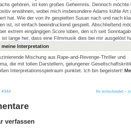
Fachs gehören, ist kein großes Geheimnis. Dennoch möchte 
ositiv erwähnen, wobei mich insbesondere Adams kühle Art 
ert hat. Wie der von ihr gespielten Susan nach und nach kla
en ist, ist einfach beeindruckend gespielt. Abschließend mö
ber extrem eingängigen Score loben, den ich seit Sonntaga
 ist lange her, dass eine Filmmusik dies bei mir ausgelöst hat
 meine Interpretation
zinierende Mischung aus Rape-and-Revenge-Thriller und
a, die mit tollen Darstellern, gelungener Gesellschaftskrit
oßen Interpretationsspielraum punktet. Ich bin begeistert!
Me
 #344
Ihr entscheidet – i
entare
 verfassen