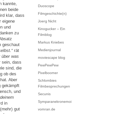
n kannte,
Duoscope
inen beide
Filmgeschichte(n)
rd klar, dass
r eigene
Joerg Nicht
en und
Kinogucker – Ein
edanken zu
Filmblog
Absatz
Markus Kniebes
lm geschaut
Medienjournal
elbst.“
rät
t über was
moviescape blog
 sein, dass
PewPewPew
le sind, die
Pixelboomer
ng ob des
hat. Aber
Schlombies
ug gekämpft
Filmbesprechungen
Mensch, und
Secunis
t deinem
Symparanekronemoi
d in
 (mehr) gut
vomran.de