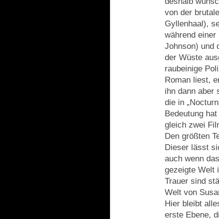
deshalb wünsch
von der brutal
Gyllenhaal), s
während einer 
Johnson) und 
der Wüste ausg
raubeinige Pol
Roman liest, e
ihn dann aber 
die in „Noctur
Bedeutung ha
gleich zwei Fil
Den größten Te
Dieser lässt s
auch wenn das 
gezeigte Welt 
Trauer sind st
Welt von Susan
Hier bleibt all
erste Ebene, d