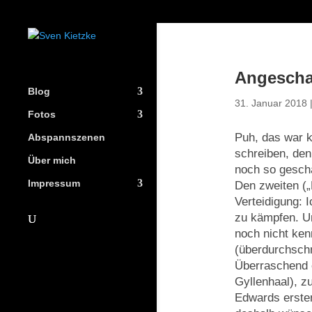
Angeschau
Blog
31. Januar 2018
Fotos
Puh, das war k
Abspannszenen
schreiben, de
Über mich
noch so geschaf
Impressum
Den zweiten („
Verteidigung: 
zu kämpfen. Und
noch nicht ken
(überdurchschn
Überraschend 
Gyllenhaal), z
Edwards erste