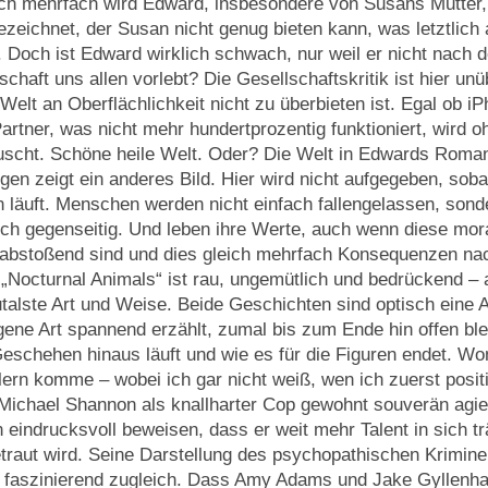
ich mehrfach wird Edward, insbesondere von Susans Mutter,
zeichnet, der Susan nicht genug bieten kann, was letztlich
. Doch ist Edward wirklich schwach, nur weil er nicht nach d
chaft uns allen vorlebt? Die Gesellschaftskritik ist hier un
elt an Oberflächlichkeit nicht zu überbieten ist. Egal ob iP
Partner, was nicht mehr hundertprozentig funktioniert, wird 
uscht. Schöne heile Welt. Oder? Die Welt in Edwards Roma
gen zeigt ein anderes Bild. Hier wird nicht aufgegeben, soba
n läuft. Menschen werden nicht einfach fallengelassen, sond
ich gegenseitig. Und leben ihre Werte, auch wenn diese mor
 abstoßend sind und dies gleich mehrfach Konsequenzen nac
n „Nocturnal Animals“ ist rau, ungemütlich und bedrückend – a
rutalste Art und Weise. Beide Geschichten sind optisch eine
igene Art spannend erzählt, zumal bis zum Ende hin offen ble
Geschehen hinaus läuft und wie es für die Figuren endet. Wom
lern komme – wobei ich gar nicht weiß, wen ich zuerst posi
Michael Shannon als knallharter Cop gewohnt souverän agier
 eindrucksvoll beweisen, dass er weit mehr Talent in sich tr
traut wird. Seine Darstellung des psychopathischen Kriminel
 faszinierend zugleich. Dass Amy Adams und Jake Gyllenha