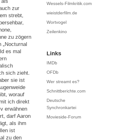
 als
Wessels-Filmkritik.com
 auch zur
wieistderfilm.de
em strebt,
Wortvogel
übersehbar,
hone,
Zeilenkino
ohne zu zögern
n „Nocturnal
ld es mal
Links
ern
IMDb
alisch
OFDb
h sich zieht.
ber sie ist
Wer streamt es?
 Augenweide
Schnittberichte.com
ibt, worauf
Deutsche
it ich direkt
Synchronkartei
tiv erwähnen
t, darf Aaron
Movieside-Forum
ägt, als ihm
len ist
al zu den