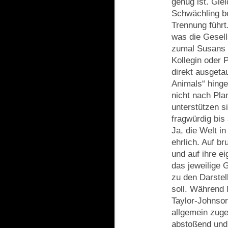
genug ist. Gle
Schwächling be
Trennung führt
was die Gesells
zumal Susans W
Kollegin oder 
direkt ausgeta
Animals“ hinge
nicht nach Pla
unterstützen s
fragwürdig bis
Ja, die Welt i
ehrlich. Auf b
und auf ihre e
das jeweilige 
zu den Darstel
soll. Während 
Taylor-Johnson
allgemein zuge
abstoßend und