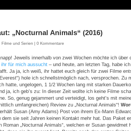
t: „Nocturnal Animals“ (2016)
|
Filme und Serien
|
0 Kommentare
napp! Jeweils innerhalb von zwei Wochen möchte ich über 
n
ihr für mich aussucht
– und heute, am letzten Tag, habe ich
ft. Ja ja, ich weiß, ihr hattet euch gleich für zwei Filme en
Everest“) hole ich schnellstmöglich nach, versprochen. Zu 
Ich hatte, ungelogen, 1 1/2 Wochen lang mit starken Dauer
 ja, ich geb’s zu: In dieser Zeit wollte ich keine Filme scha
ne. So, genug gejammert und verteidigt, los geht’s mit mein
ittlich umfangreichen) Review zu „Nocturnal Animals“!
Wor
erhält Susan (Amy Adams) Post von ihrem Ex-Mann Edward
u dem sie seit Jahren keinen Kontakt mehr hat. Das Paket en
n Roman „Nocturnal Animals“, welchen er Susan gewidmet h