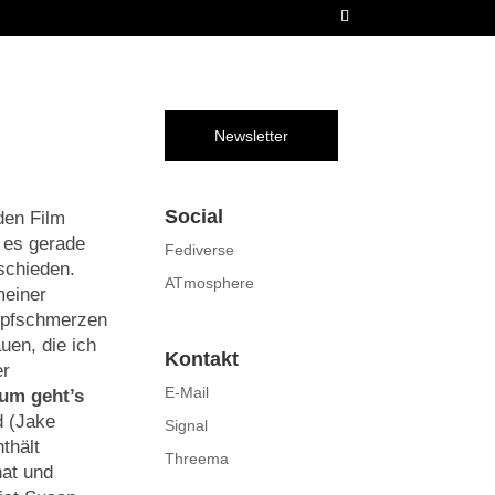
Newsletter
Social
den Film
 es gerade
Fediverse
tschieden.
ATmosphere
meiner
kopfschmerzen
uen, die ich
Kontakt
er
E-Mail
um geht’s
 (Jake
Signal
thält
Threema
at und