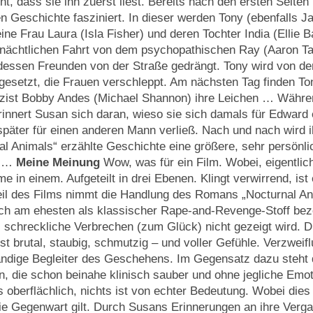
t, dass sie ihn zuerst liest. Bereits nach den ersten Seiten
en Geschichte fasziniert. In dieser werden Tony (ebenfalls J
eine Frau Laura (Isla Fisher) und deren Tochter India (Ellie 
nächtlichen Fahrt von dem psychopathischen Ray (Aaron Ta
dessen Freunden von der Straße gedrängt. Tony wird von de
esetzt, die Frauen verschleppt. Am nächsten Tag finden To
izist Bobby Andes (Michael Shannon) ihre Leichen … Währe
rinnert Susan sich daran, wieso sie sich damals für Edward 
später für einen anderen Mann verließ. Nach und nach wird i
nal Animals“ erzählte Geschichte eine größere, sehr persönli
t …
Meine Meinung
Wow, was für ein Film. Wobei, eigentlic
me in einem. Aufgeteilt in drei Ebenen. Klingt verwirrend, ist 
il des Films nimmt die Handlung des Romans „Nocturnal Ani
ich am ehesten als klassischer Rape-and-Revenge-Stoff bez
schreckliche Verbrechen (zum Glück) nicht gezeigt wird. Di
ist brutal, staubig, schmutzig – und voller Gefühle. Verzweif
ändige Begleiter des Geschehens. Im Gegensatz dazu steht d
, die schon beinahe klinisch sauber und ohne jegliche Emoti
es oberflächlich, nichts ist von echter Bedeutung. Wobei dies 
ie Gegenwart gilt. Durch Susans Erinnerungen an ihre Verga