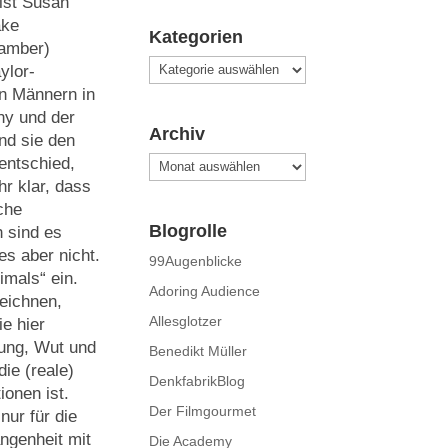
 ist Susan
ake
Kategorien
Bamber)
Kategorien
ylor-
n Männern in
ny und der
Archiv
nd sie den
entschied,
Archiv
hr klar, dass
che
Blogrolle
h sind es
es aber nicht.
99Augenblicke
mals“ ein.
Adoring Audience
eichnen,
Allesglotzer
e hier
lung, Wut und
Benedikt Müller
ie (reale)
DenkfabrikBlog
onen ist.
Der Filmgourmet
nur für die
ngenheit mit
Die Academy