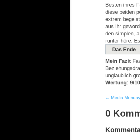
Besten ihres 
diese beiden p
extrem begeist
aus ihr geword
den simplen, a
runter höre. Es
Das Ende –
Mein Fazit
Fas
Beziehungsdram
unglaublich gr
Wertung: 9/10
←
Media Monday
0 Komm
Kommentar