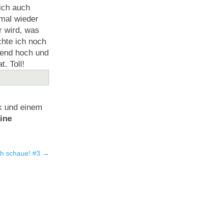
ich auch
mal wieder
r wird, was
chte ich noch
bend hoch und
. Toll!
ik und einem
ine
ch schaue! #3
→