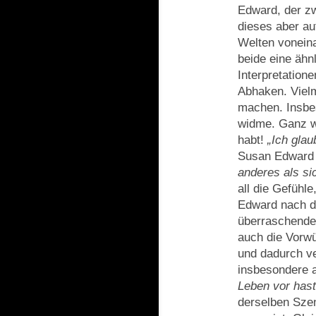
Edward, der zw
dieses aber au
Welten voneina
beide eine ähn
Interpretation
Abhaken. Vielm
machen. Insbe
widme. Ganz wi
habt!
„Ich glau
Susan Edward a
anderes als sic
all die Gefühle
Edward nach d
überraschende
auch die Vorwü
und dadurch ve
insbesondere a
Leben vor hast
derselben Szen