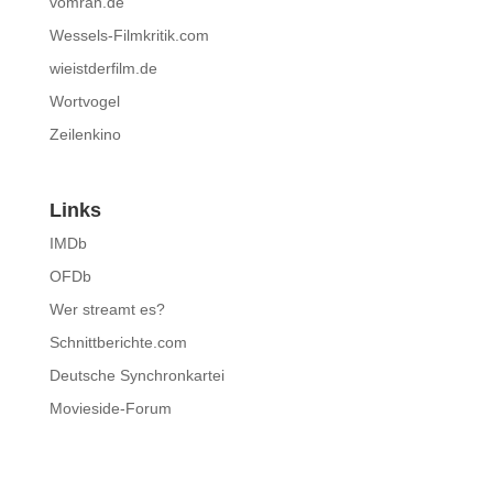
vomran.de
Wessels-Filmkritik.com
wieistderfilm.de
Wortvogel
Zeilenkino
Links
IMDb
OFDb
Wer streamt es?
Schnittberichte.com
Deutsche Synchronkartei
Movieside-Forum