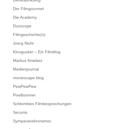
DenkfabrikBlog
Der Filmgourmet
Die Academy
Duoscope
Filmgeschichte(n)
Joerg Nicht
Kinogucker – Ein Filmblog
Markus Kniebes
Medienjournal
moviescape blog
PewPewPew
Pixelboomer
Schlombies Filmbesprechungen
Secunis
Symparanekronemoi