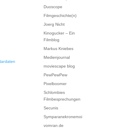
Duoscope
Filmgeschichte(n)
Joerg Nicht
Kinogucker – Ein
Filmblog
Markus Kniebes
Medienjournal
tardaten
moviescape blog
PewPewPew
Pixelboomer
Schlombies
Filmbesprechungen
Secunis
Symparanekronemoi
vomran.de