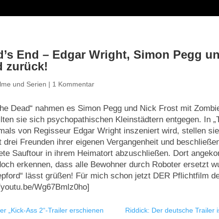
d’s End – Edgar Wright, Simon Pegg un
d zurück!
ilme und Serien
|
1 Kommentar
The Dead“ nahmen es Simon Pegg und Nick Frost mit Zombie
llten sie sich psychopathischen Kleinstädtern entgegen. In 
mals von Regisseur Edgar Wright inszeniert wird, stellen sie
drei Freunden ihrer eigenen Vergangenheit und beschließen
ete Sauftour in ihrem Heimatort abzuschließen. Dort angek
och erkennen, dass alle Bewohner durch Roboter ersetzt w
pford“ lässt grüßen! Für mich schon jetzt DER Pflichtfilm d
://youtu.be/Wg67Bmlz0ho]
r „Kick-Ass 2“-Trailer erschienen
Riddick: Der deutsche Trailer i