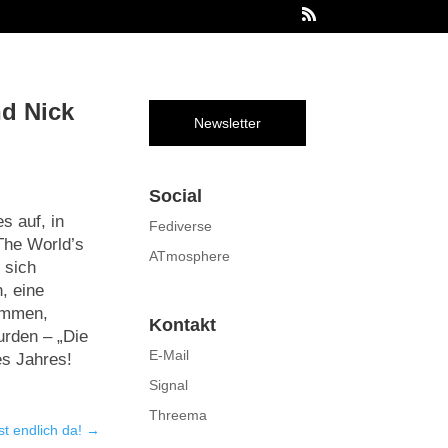
d Nick
Newsletter
Social
s auf, in
Fediverse
„The World’s
ATmosphere
 sich
, eine
ommen,
Kontakt
urden – „Die
E-Mail
es Jahres!
Signal
Threema
st endlich da!
→