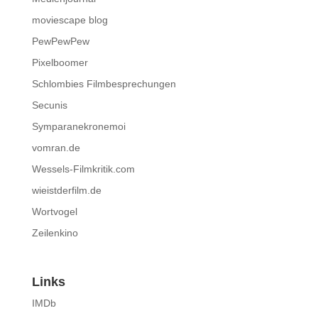
moviescape blog
PewPewPew
Pixelboomer
Schlombies Filmbesprechungen
Secunis
Symparanekronemoi
vomran.de
Wessels-Filmkritik.com
wieistderfilm.de
Wortvogel
Zeilenkino
Links
IMDb