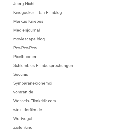
Joerg Nicht
Kinogucker – Ein Filmblog
Markus Kniebes
Medienjournal
moviescape blog
PewPewPew
Pixelboomer
Schlombies Filmbesprechungen
Secunis
Symparanekronemoi
vomran.de
Wessels-Filmkritik.com
wieistderfilm.de
Wortvogel
Zeilenkino