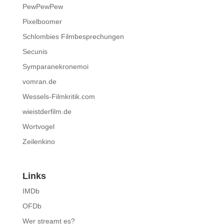
PewPewPew
Pixelboomer
Schlombies Filmbesprechungen
Secunis
Symparanekronemoi
vomran.de
Wessels-Filmkritik.com
wieistderfilm.de
Wortvogel
Zeilenkino
Links
IMDb
OFDb
Wer streamt es?