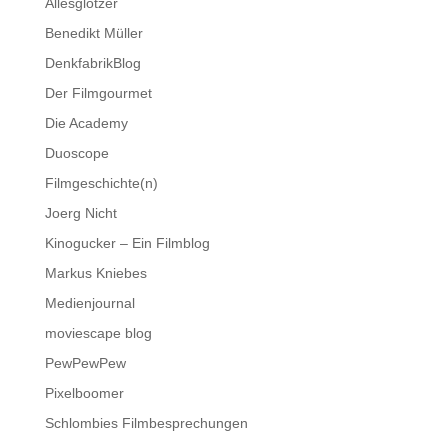
Allesglotzer
Benedikt Müller
DenkfabrikBlog
Der Filmgourmet
Die Academy
Duoscope
Filmgeschichte(n)
Joerg Nicht
Kinogucker – Ein Filmblog
Markus Kniebes
Medienjournal
moviescape blog
PewPewPew
Pixelboomer
Schlombies Filmbesprechungen