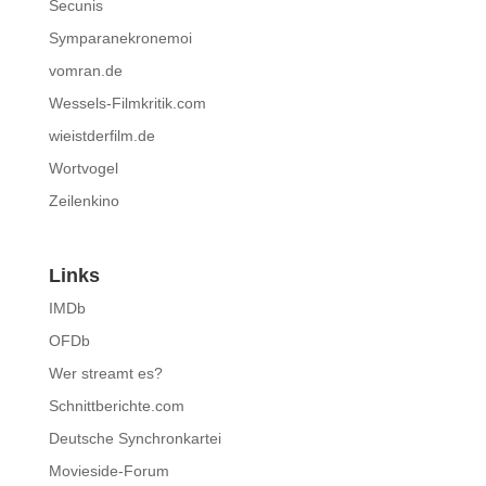
Secunis
Symparanekronemoi
vomran.de
Wessels-Filmkritik.com
wieistderfilm.de
Wortvogel
Zeilenkino
Links
IMDb
OFDb
Wer streamt es?
Schnittberichte.com
Deutsche Synchronkartei
Movieside-Forum