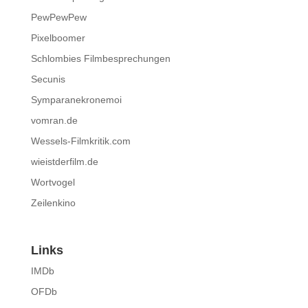
PewPewPew
Pixelboomer
Schlombies Filmbesprechungen
Secunis
Symparanekronemoi
vomran.de
Wessels-Filmkritik.com
wieistderfilm.de
Wortvogel
Zeilenkino
Links
IMDb
OFDb