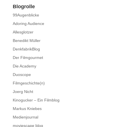
Blogrolle
99Augenblicke
Adoring Audience
Allesglotzer
Benedikt Müller
DenkfabrikBlog
Der Filmgourmet
Die Academy
Duoscope
Filmgeschichte(n)
Joerg Nicht
Kinogucker – Ein Filmblog
Markus Kniebes
Medienjournal
moviescape blog