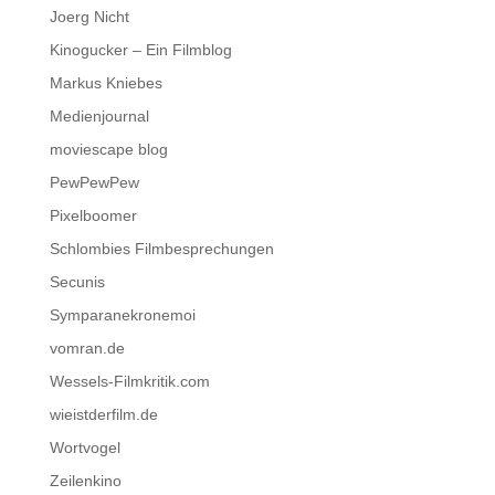
Joerg Nicht
Kinogucker – Ein Filmblog
Markus Kniebes
Medienjournal
moviescape blog
PewPewPew
Pixelboomer
Schlombies Filmbesprechungen
Secunis
Symparanekronemoi
vomran.de
Wessels-Filmkritik.com
wieistderfilm.de
Wortvogel
Zeilenkino