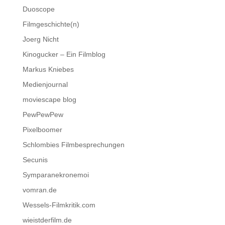
Duoscope
Filmgeschichte(n)
Joerg Nicht
Kinogucker – Ein Filmblog
Markus Kniebes
Medienjournal
moviescape blog
PewPewPew
Pixelboomer
Schlombies Filmbesprechungen
Secunis
Symparanekronemoi
vomran.de
Wessels-Filmkritik.com
wieistderfilm.de