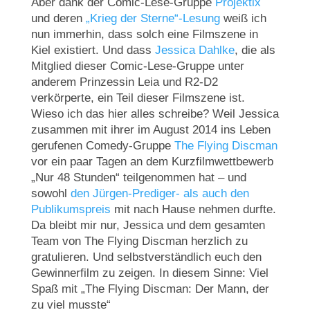
Aber dank der Comic-Lese-Gruppe
Projektix
und deren
„Krieg der Sterne“-Lesung
weiß ich
nun immerhin, dass solch eine Filmszene in
Kiel existiert. Und dass
Jessica Dahlke
, die als
Mitglied dieser Comic-Lese-Gruppe unter
anderem Prinzessin Leia und R2-D2
verkörperte, ein Teil dieser Filmszene ist.
Wieso ich das hier alles schreibe? Weil Jessica
zusammen mit ihrer im August 2014 ins Leben
gerufenen Comedy-Gruppe
The Flying Discman
vor ein paar Tagen an dem Kurzfilmwettbewerb
„Nur 48 Stunden“ teilgenommen hat – und
sowohl
den Jürgen-Prediger- als auch den
Publikumspreis
mit nach Hause nehmen durfte.
Da bleibt mir nur, Jessica und dem gesamten
Team von The Flying Discman herzlich zu
gratulieren. Und selbstverständlich euch den
Gewinnerfilm zu zeigen. In diesem Sinne: Viel
Spaß mit „The Flying Discman: Der Mann, der
zu viel musste“