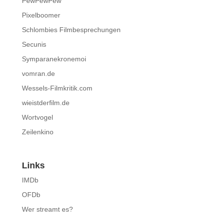
PewPewPew
Pixelboomer
Schlombies Filmbesprechungen
Secunis
Symparanekronemoi
vomran.de
Wessels-Filmkritik.com
wieistderfilm.de
Wortvogel
Zeilenkino
Links
IMDb
OFDb
Wer streamt es?