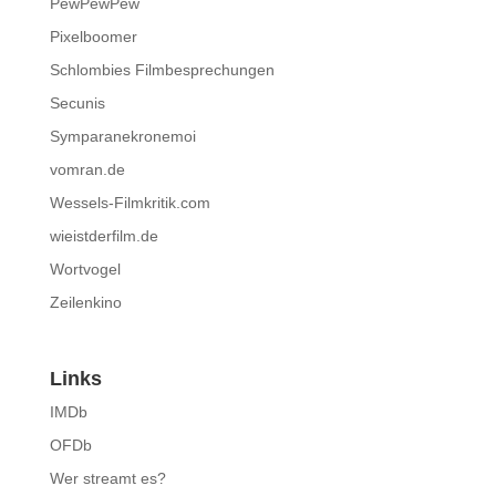
PewPewPew
Pixelboomer
Schlombies Filmbesprechungen
Secunis
Symparanekronemoi
vomran.de
Wessels-Filmkritik.com
wieistderfilm.de
Wortvogel
Zeilenkino
Links
IMDb
OFDb
Wer streamt es?