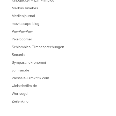
Kinogucker – Ein Filmblog
Markus Kniebes
Medienjournal
moviescape blog
PewPewPew
Pixelboomer
Schlombies Filmbesprechungen
Secunis
Symparanekronemoi
vomran.de
Wessels-Filmkritik.com
wieistderfilm.de
Wortvogel
Zeilenkino